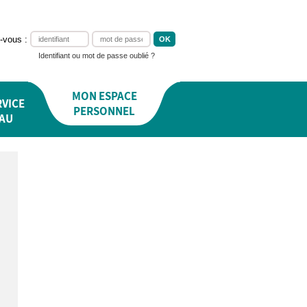
-vous :
Identifiant ou mot de passe oublié ?
MON ESPACE
VICE
PERSONNEL
EAU