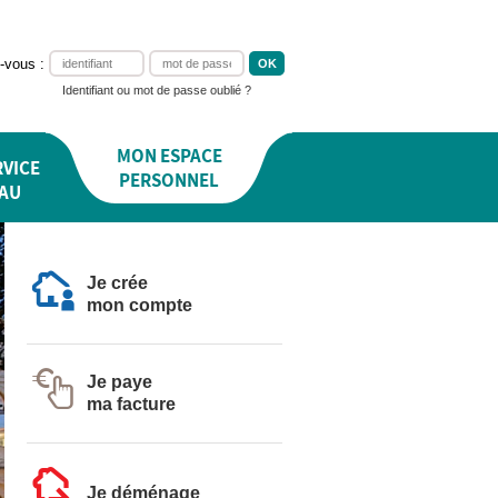
-vous :
Identifiant ou mot de passe oublié ?
MON ESPACE
VICE
PERSONNEL
EAU
Je crée
mon compte
Je paye
ma facture
Je déménage