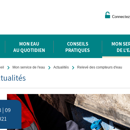
Connectez
MON EAU
CONSEILS
MON SER
AU QUOTIDIEN
PRATIQUES
DE L'
eil
Mon service de l'eau
Actualités
Relevé des compteurs d'eau
tu
alités
 | 09
021